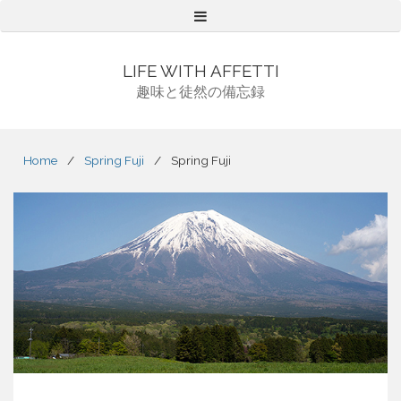
Menu
LIFE WITH AFFETTI
趣味と徒然の備忘録
Home
/
Spring Fuji
/
Spring Fuji