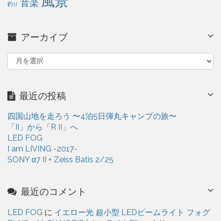
風景
音楽
釣り
アーカイブ
ア
ー
カ
イ
最近の投稿
ブ
四国山地を走ろう 〜4泊5日弾丸キャンプの旅〜
「II」から「R II」へ
LED FOG
I am LIVING -2017-
SONY α7 II + Zeiss Batis 2/25
最近のコメント
LED FOG
に
イエロー光 超小型 LEDビームライト フォグ