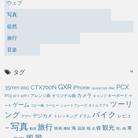
ウェブ
写真
徒然
旅行
音楽
タグ
GXR
PCX
CTX700N
iPhone
35mm
BBQ
Javascript
Mac
カメラ
PS3
アレンジ曲
オリジナル曲
キーボード
α7 II
α7R II
キャンプ
ケ
ツーリ
ゲーム
ーキ
コピー曲
コーヒー
ショートフレーズ
タイムラプス
バイク
ング
デジカメ
レビュ
トレッキング
ドラム
デグー
写真
旅行
観光
車
ー
海
蝶
映画
温泉
猫
動画
機材
花
買い物