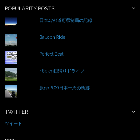
h
f
POPULARITY POSTS
o
日本47都道府県制覇の記録
r
:
Balloon Ride
Perfect Beat
480km日帰りドライブ
原付(PCX)日本一周の軌跡
TWITTER
ツイート