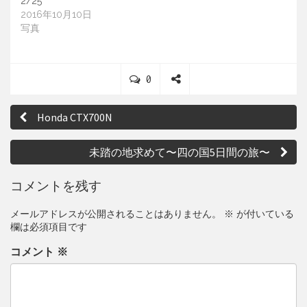
2/25
2016年10月10日
写真
C
0
o
S
投
m
h
Honda CTX700N
m
a
稿
e
r
ナ
n
e
未踏の地求めて〜四の国5日間の旅〜
t
ビ
s
コメントを残す
ゲ
メールアドレスが公開されることはありません。
※
が付いている
ー
欄は必須項目です
シ
コメント
※
ョ
ン