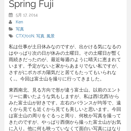
Spring Fuji
5月 17, 2014
Ken
写真
CTX700N
,
写真
,
風景
私は仕事が土日休みなのですが、出かける気になるの
はやっぱり次の日が休みの土曜日。その土曜日が暫く
雨続きだったのが、最近毎週のように晴天に恵まれて
います。予定がないと家からあまりでない私ですが、
さすがにポカポカ陽気だと居てもたってもいられな
く…。今回は富士山を撮りに行ってきました。
東西南北、見る方向で形が違う富士山。以前のエント
リーに書いたような気もしますが、私は西(北西)から
みた富士山が好きです。左右のバランスが均等で、遠
くから見ても近くから見ても美しいと思います。今回
は富士山の周りをぐるっと周り、何枚か写真を撮って
きたのですが、やっぱり西側から撮った富士山がお気
に入り。他に何も映っていなくて面白い写真にはなり