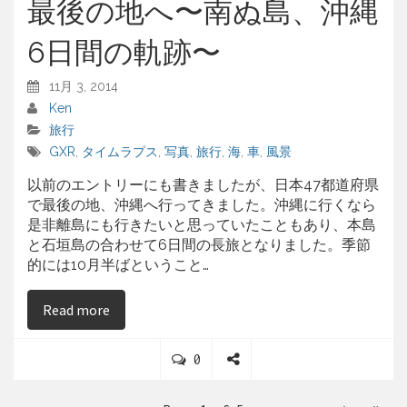
最後の地へ〜南ぬ島、沖縄
6日間の軌跡〜
11月 3, 2014
Ken
旅行
GXR
,
タイムラプス
,
写真
,
旅行
,
海
,
車
,
風景
以前のエントリーにも書きましたが、日本47都道府県
で最後の地、沖縄へ行ってきました。沖縄に行くなら
是非離島にも行きたいと思っていたこともあり、本島
と石垣島の合わせて6日間の長旅となりました。季節
的には10月半ばということ…
on 最後の地へ〜南ぬ島、沖縄6日間の軌跡〜
Read more
C
0
o
S
m
h