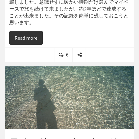
覇しました。意識せずに暖かい時期だけ選んでマイペ
ースで旅を続けて来ましたが、約3年ほどで達成する
ことが出来ました。その記録を簡単に残しておこうと
思います。
on 日本47都道府県制覇の記録
Read more
C
0
o
S
m
h
m
a
e
r
n
e
t
s