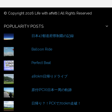
a
r
© Copyright 2026 Life with affetti | All Rights Reserved
c
h
f
POPULARITY POSTS
o
日本47都道府県制覇の記録
r
:
Balloon Ride
Perfect Beat
480km日帰りドライブ
原付(PCX)日本一周の軌跡
日帰り？！PCXで700km走破！