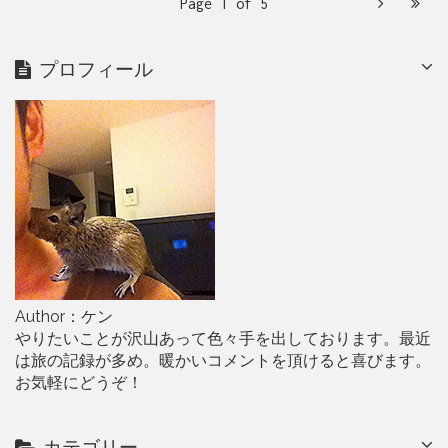
N
L
Page 1 of 5
m
a
e
r
e
a
n
e
プロフィール
t
x
s
s
t
t
Author：ケン
やりたいことが沢山あって色々手を出しております。最近
は旅の記録が多め。暖かいコメントを頂けると喜びます。
お気軽にどうぞ！
カテゴリー