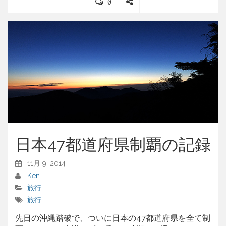
C
0
o
S
m
h
m
a
e
r
n
e
t
s
日本47都道府県制覇の記録
11月 9, 2014
Ken
旅行
旅行
先日の沖縄踏破で、ついに日本の47都道府県を全て制