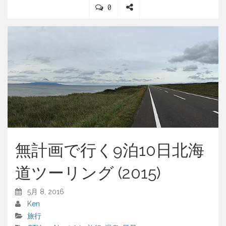
C
0
o
S
m
h
m
a
e
r
n
e
t
s
無計画で行く9泊10日北海
道ツーリング (2015)
5月 8, 2016
Ken
旅行