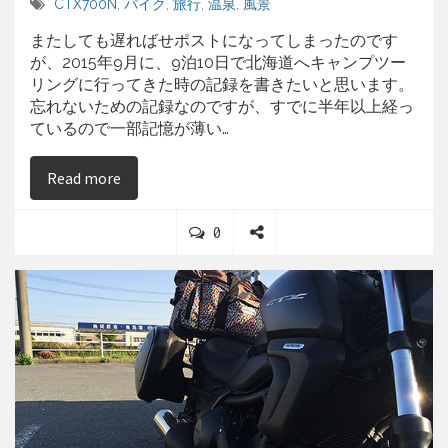
CTX700N
,
バイク
,
旅行
,
温泉
,
風景
またしても遅ればせポストになってしまったのです
が、2015年9月に、9泊10日で北海道へキャンプツー
リングに行ってきた時の記録を書きたいと思います。
忘れないための記録なのですが、すでに半年以上経っ
ているので一部記憶が薄い…
on 無計画で行く9泊10日北海道ツーリング (201
Read more
C
0
o
S
m
h
m
a
e
r
n
e
t
s