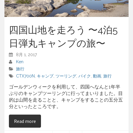
四国山地を走ろう 〜4泊5
日弾丸キャンプの旅〜
8月 1, 2017
Ken
旅行
CTX700N
,
キャンプ
,
ツーリング
,
バイク
,
動画
,
旅行
ゴールデンウィークを利用して、四国へなんと1年半
ぶりのキャンプツーリングに行ってまいりました。目
的は山間を走ることと、キャンプをすることの五分五
分といったところです。
on 四国山地を走ろう 〜4泊5日弾丸キャンプ
Read more