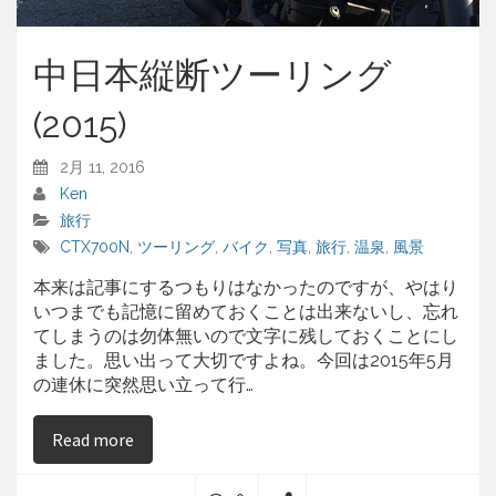
中日本縦断ツーリング
(2015)
2月 11, 2016
Ken
旅行
CTX700N
,
ツーリング
,
バイク
,
写真
,
旅行
,
温泉
,
風景
本来は記事にするつもりはなかったのですが、やはり
いつまでも記憶に留めておくことは出来ないし、忘れ
てしまうのは勿体無いので文字に残しておくことにし
ました。思い出って大切ですよね。今回は2015年5月
の連休に突然思い立って行…
on 中日本縦断ツーリング(2015)
Read more