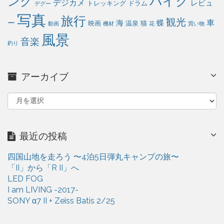
バイク
ング
デジカメ
レビュ
トレッキング
ドラム
デグー
写真
旅行
観光
車
ー
海
蝶
映画
温泉
猫
動画
機材
花
買い物
風景
音楽
釣り
アーカイブ
ア
ー
カ
イ
最近の投稿
ブ
四国山地を走ろう 〜4泊5日弾丸キャンプの旅〜
「II」から「R II」へ
LED FOG
I am LIVING -2017-
SONY α7 II + Zeiss Batis 2/25