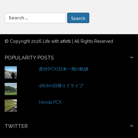
S
e
a
r
© Copyright 2026 Life with affetti | All Rights Reserved
c
h
f
POPULARITY POSTS
o
原付(PCX)日本一周の軌跡
r
:
480km日帰りドライブ
Honda PCX
TWITTER