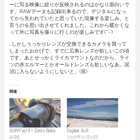
ーに写る映像に絞りが反映されるのはかなり面白いで
す。RAWデータも記録出来るので、デジタルになっ
てから失われていたと思っていた現像する楽しみ、と
言うのを思い出させてくれました。これから暖かくな
って外に写真を撮りに行くのが楽しみです(*’-‘)
…しかしうっかりレンズが交換できるカメラを買って
しまったおかげで、すでに広角レンズが欲しいこの頃
です。あとせっかくライカマウントなのだから、ライ
ツの赤エルマーとかオールドレンズも欲しいなあ。泥
沼に入らないようにしないと。(笑)
関連
SONY α7 II + Zeiss Batis
Digital SLR
2/25
2010年12月11日