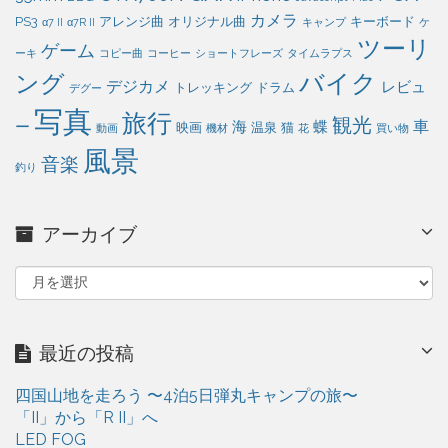
カメラ
PS3
アレンジ曲
オリジナル曲
キーボード
α7 II
α7R II
キャンプ
ケ
ツーリ
ゲーム
ーキ
コピー曲
コーヒー
ショートフレーズ
タイムラプス
バイク
ング
デジカメ
レビュ
トレッキング
ドラム
デグー
写真
旅行
観光
車
ー
海
蝶
映画
温泉
猫
動画
機材
花
買い物
風景
音楽
釣り
アーカイブ
ア
ー
カ
イ
最近の投稿
ブ
四国山地を走ろう 〜4泊5日弾丸キャンプの旅〜
「II」から「R II」へ
LED FOG