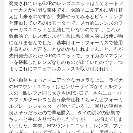
発売されているGXRのレンズユニットは全てオートフ
ォーカスが可能な筐体です。勿論マニュアルに切り替
えは出来るのですが、実際やってみるとピントリング
と連動しているのはモーターで、メカ的にレンズのフ
ォーカスユニットと直結していないのです…。これが
致命的で、レスポンスが非常に悪く個人的には使い物
になりませんでした。基本はオートフォーカスで使用
するもの、と言うことなのかもしれません。ところが
先日発売されたGXRのユニットで、ライカのMマウン
トを搭載したレンズなしのものが出ていたのです。つ
まりこれにマニュアルのレンズを取り付ければ…。
GXR自体ちょっとマニアックなカメラな上に、ライカ
のMマウントユニットはセンサーサイズがミドルクラ
スの一眼レフと同じ大きさ(APS-C)で、さらにローパ
スフィルターレスと言う豪華仕様！ちゃんとフォーカ
ルプレーンシャッターが付いているし、写りの評判も
良さそうだったので早速購入…。タイの洪水の影響で
ちょっと手に入りづらかったですが、一式揃えてしま
いました。本体、Mマウントユニット、レンズ、ファ
インダー、レンズガード、レンズフード、予備バッテ