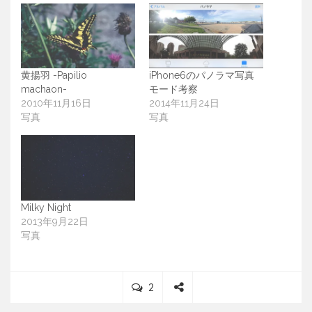
黄揚羽 -Papilio
iPhone6のパノラマ写真
machaon-
モード考察
2010年11月16日
2014年11月24日
写真
写真
Milky Night
2013年9月22日
写真
C
2
o
S