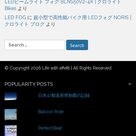
LEDビームライト フォグ BLNS50V2-4K | クロライト
Bikes
より
LED FOG
に
超小型で高性能バイク用 LEDフォグ NORIS |
クロライト ブログ
より
S
e
a
r
© Copyright 2026 Life with affetti | All Rights Reserved
c
h
f
POPULARITY POSTS
o
日本47都道府県制覇の記録
r
:
Balloon Ride
Perfect Beat