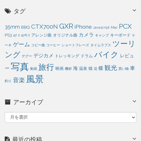
タグ
GXR
PCX
CTX700N
iPhone
35mm
BBQ
Javascript
Mac
カメラ
PS3
アレンジ曲
オリジナル曲
キーボード
α7 II
α7R II
キャンプ
ケ
ツーリ
ゲーム
ーキ
コピー曲
コーヒー
ショートフレーズ
タイムラプス
バイク
ング
デジカメ
レビュ
トレッキング
ドラム
デグー
写真
旅行
観光
車
ー
海
蝶
映画
温泉
猫
動画
機材
花
買い物
風景
音楽
釣り
アーカイブ
ア
ー
カ
イ
最近の投稿