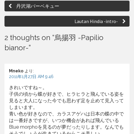
投
m
h
丹沢湖バーベキュー
m
a
稿
e
r
ナ
n
e
Lautan Hindia -intro-
t
ビ
s
2 thoughts on “烏揚羽 -Papilio
ゲ
bianor-”
ー
シ
ョ
Mneko
より:
2011年1月27日 AM 9:46
ン
きれいですね～。
子供の頃から蝶が好きで、ヒラヒラと飛んでいる姿を
見ると大人になった今でも思わず足を止めて見入って
しまいます。
青い色が好きなので、カラスアゲハは日本の蝶の中で
は一番好きですが、いつか機会があれば飛んでいる
Blue morphoを見るのが夢だったりします。なんでも
そうでしょうが生きているからこそ美しい。