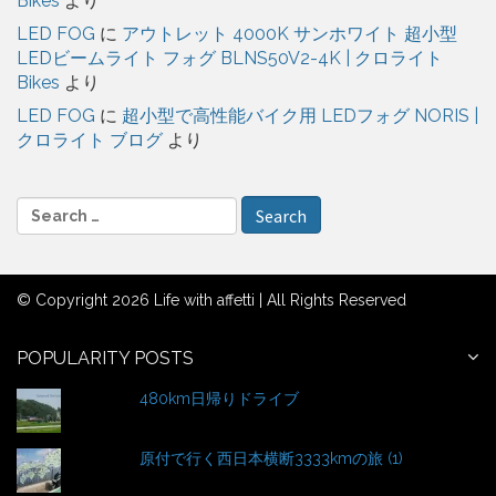
Bikes
より
LED FOG
に
アウトレット 4000K サンホワイト 超小型
LEDビームライト フォグ BLNS50V2-4K | クロライト
Bikes
より
LED FOG
に
超小型で高性能バイク用 LEDフォグ NORIS |
クロライト ブログ
より
S
e
a
r
© Copyright 2026 Life with affetti | All Rights Reserved
c
h
f
POPULARITY POSTS
o
480km日帰りドライブ
r
:
原付で行く西日本横断3333kmの旅 (1)