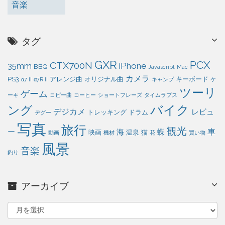
音楽
タグ
GXR
PCX
CTX700N
iPhone
35mm
BBQ
Javascript
Mac
カメラ
PS3
アレンジ曲
オリジナル曲
キーボード
α7 II
α7R II
キャンプ
ケ
ツーリ
ゲーム
ーキ
コピー曲
コーヒー
ショートフレーズ
タイムラプス
バイク
ング
デジカメ
レビュ
トレッキング
ドラム
デグー
写真
旅行
観光
車
ー
海
蝶
映画
温泉
猫
動画
機材
花
買い物
風景
音楽
釣り
アーカイブ
ア
ー