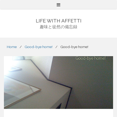
Menu
LIFE WITH AFFETTI
趣味と徒然の備忘録
Home
/
Good-bye home!
/
Good-bye home!