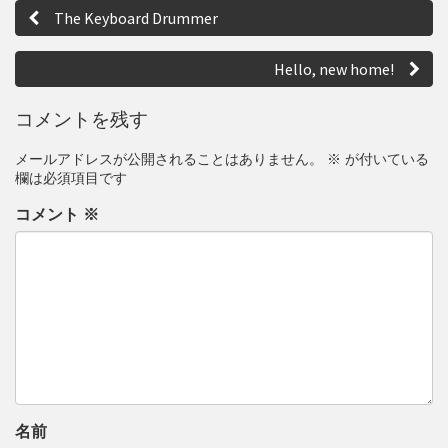
投
m
h
The Keyboard Drummer
m
a
稿
e
r
ナ
n
e
Hello, new home!
t
ビ
s
コメントを残す
ゲ
メールアドレスが公開されることはありません。
※
が付いている
ー
欄は必須項目です
シ
コメント
※
ョ
ン
名前