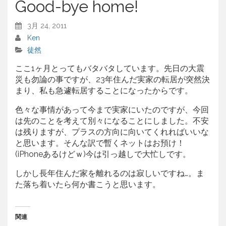
Good-bye home!
3月 24, 2011
Ken
徒然
ここ1ヶ月とってもバタバタしています。先日の大震
災も勿論の事ですが、23年住んだ実家の転居が突然決
まり、私も急遽転居することになったからです。
色々な事情があって今まで実家にいたのですが、今回
は先のことを考えて別々になることにしました。不安
は残りますが、プラスの方向に向いてくれればいいな
と思います。そんな訳で暫くネットはお預け！
(iPhoneあるけどｗ)今は引っ越しで大忙しです。
しかし長年住んだ家を離れるのは寂しいですね…。ま
た落ち着いたら何か書こうと思います。
関連