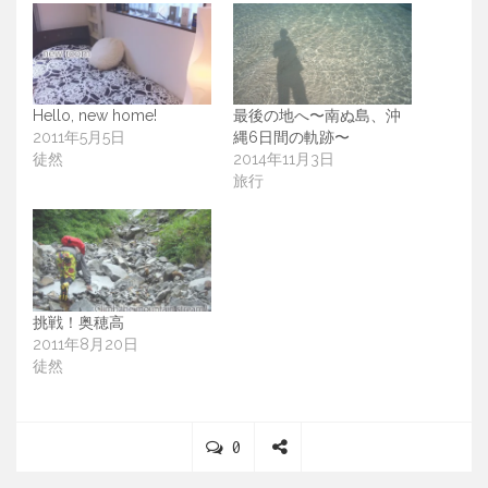
Hello, new home!
最後の地へ〜南ぬ島、沖
2011年5月5日
縄6日間の軌跡〜
徒然
2014年11月3日
旅行
挑戦！奥穂高
2011年8月20日
徒然
C
0
o
S