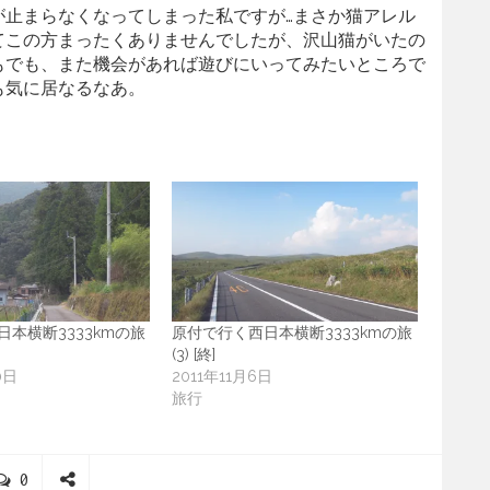
が止まらなくなってしまった私ですが…まさか猫アレル
てこの方まったくありませんでしたが、沢山猫がいたの
もでも、また機会があれば遊びにいってみたいところで
も気に居なるなあ。
本横断3333kmの旅
原付で行く西日本横断3333kmの旅
(3) [終]
0日
2011年11月6日
旅行
C
0