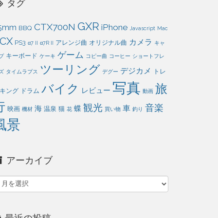
タグ
GXR
CTX700N
iPhone
5mm
BBQ
Javascript
Mac
CX
カメラ
PS3
アレンジ曲
オリジナル曲
α7 II
α7R II
キャ
ゲーム
キーボード
プ
ケーキ
コピー曲
コーヒー
ショートフレ
ツーリング
デジカメ
トレ
ズ
タイムラプス
デグー
写真
旅
バイク
レビュー
キング
ドラム
動画
行
観光
音楽
車
海
蝶
映画
温泉
猫
機材
花
買い物
釣り
風景
アーカイブ
ア
ー
カ
イ
最近の投稿