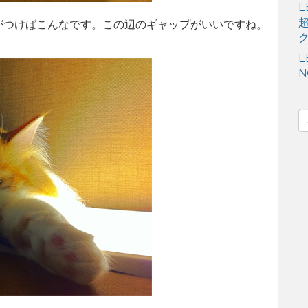
L
超
がつけばこんなです。この辺のギャップがいいですね。
ク
L
N
S
e
a
r
c
h
f
o
r
: