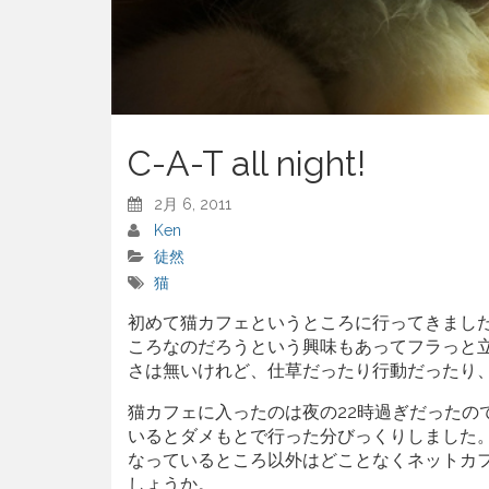
C-A-T all night!
2月 6, 2011
Ken
徒然
猫
初めて猫カフェというところに行ってきまし
ころなのだろうという興味もあってフラっと
さは無いけれど、仕草だったり行動だったり
猫カフェに入ったのは夜の22時過ぎだったの
いるとダメもとで行った分びっくりしました
なっているところ以外はどことなくネットカ
しょうか。