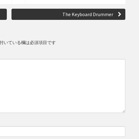
o
S
m
h
The Keyboard Drummer
m
a
e
r
n
e
t
s
付いている欄は必須項目です