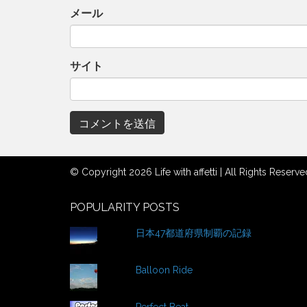
メール
サイト
© Copyright 2026 Life with affetti | All Rights Reserve
POPULARITY POSTS
日本47都道府県制覇の記録
Balloon Ride
Perfect Beat