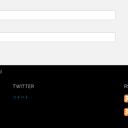
d
TWITTER
R
ツイート