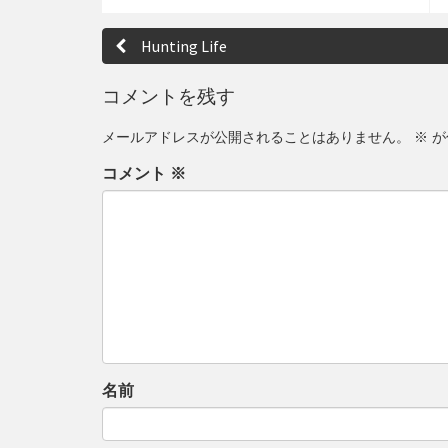
投
Hunting Life
稿
ナ
コメントを残す
ビ
メールアドレスが公開されることはありません。
※
が
ゲ
コメント
※
ー
シ
ョ
ン
名前