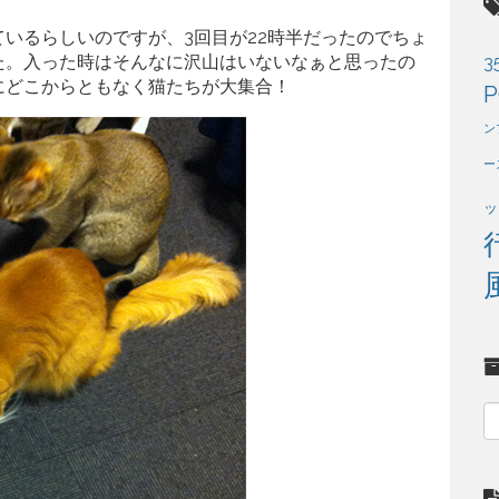
ているらしいのですが、3回目が22時半だったのでちょ
た。入った時はそんなに沢山はいないなぁと思ったの
3
にどこからともなく猫たちが大集合！
P
ン
ー
ッ