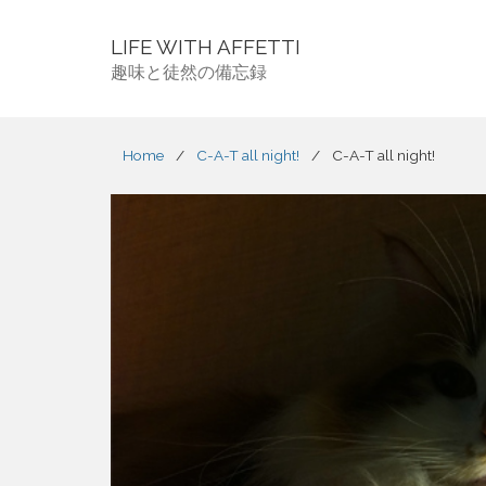
LIFE WITH AFFETTI
趣味と徒然の備忘録
Home
/
C-A-T all night!
/
C-A-T all night!