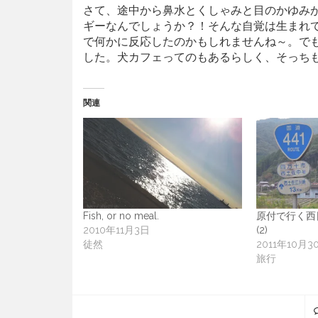
さて、途中から鼻水とくしゃみと目のかゆみ
ギーなんでしょうか？！そんな自覚は生まれ
で何かに反応したのかもしれませんね～。で
した。犬カフェってのもあるらしく、そっち
関連
Fish, or no meal.
原付で行く西日
2010年11月3日
(2)
徒然
2011年10月3
旅行