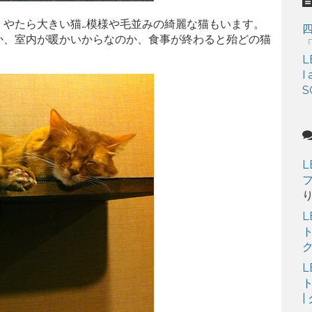
、やたら大きい猫…模様や毛並みの綺麗な猫もいます。
か、室内が暖かいからなのか、食事が終わると殆どの猫
「
L
I
S
L
フ
L
ト
ク
L
ト
|