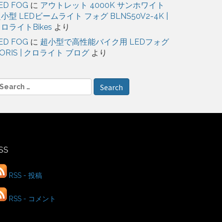
ED FOG
に
アウトレット 4000K サンホワイト
小型 LEDビームライト フォグ BLNS50V2-4K |
ロライトBikes
より
ED FOG
に
超小型で高性能バイク用 LEDフォグ
ORIS | クロライト ブログ
より
SS
RSS - 投稿
RSS - コメント