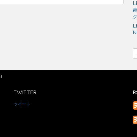
L
超
ク
L
N
S
e
a
r
d
c
h
f
TWITTER
R
o
ツイート
r
: