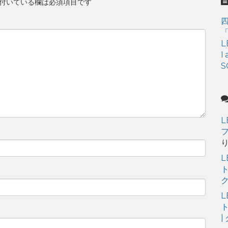
s
付いている欄は必須項目です
「
L
I
S
L
フ
L
ト
ク
L
ト
|