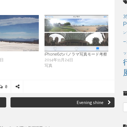
3
P
ン
ー
ッ
iPhone6のパノラマ写真モード考察
1日
2014年11月24日
写真
C
0
o
S
m
h
Evening shine
m
a
e
r
n
e
t