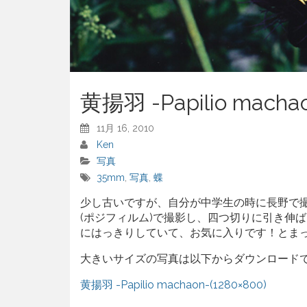
黄揚羽 -Papilio macha
11月 16, 2010
Ken
写真
35mm
,
写真
,
蝶
少し古いですが、自分が中学生の時に長野で
(ポジフィルム)で撮影し、四つ切りに引き伸
にはっきりしていて、お気に入りです！とま
大きいサイズの写真は以下からダウンロード
黄揚羽 -Papilio machaon-(1280×800)