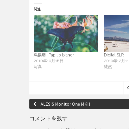
関連
烏揚羽 -Papilio bianor-
Digital SLR
2010年10月16日
2010年12月1
写真
徒然
投
ALESIS Monitor One MKII
稿
ナ
コメントを残す
ビ