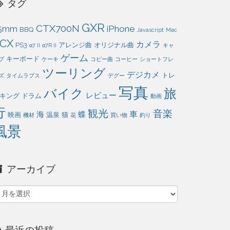
タグ
GXR
CTX700N
iPhone
5mm
BBQ
Javascript
Mac
CX
カメラ
PS3
アレンジ曲
オリジナル曲
α7 II
α7R II
キャ
ゲーム
キーボード
プ
ケーキ
コピー曲
コーヒー
ショートフレ
ツーリング
デジカメ
トレ
ズ
タイムラプス
デグー
写真
旅
バイク
レビュー
キング
ドラム
動画
行
観光
音楽
車
海
蝶
映画
温泉
猫
機材
花
買い物
釣り
風景
アーカイブ
ア
ー
カ
イ
最近の投稿