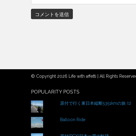
© Copyright 2026 Life with affetti | All Rights Reserve
POPULARITY POSTS
原付で行く東日本縦断5351kmの旅 (1)
Balloon Ride
原付(PCX)日本一周の軌跡