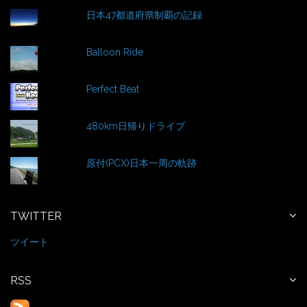
o
日本47都道府県制覇の記録
r
:
Balloon Ride
Perfect Beat
480km日帰りドライブ
原付(PCX)日本一周の軌跡
TWITTER
ツイート
RSS