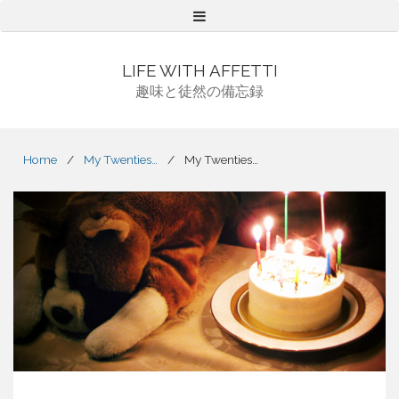
Menu
LIFE WITH AFFETTI
趣味と徒然の備忘録
Home
/
My Twenties…
/
My Twenties…