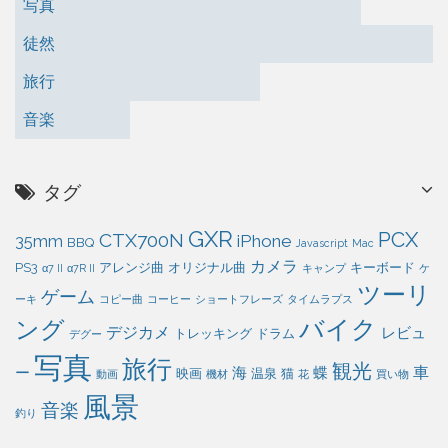
写真
徒然
旅行
音楽
タグ
GXR
PCX
CTX700N
iPhone
35mm
BBQ
Javascript
Mac
カメラ
PS3
アレンジ曲
オリジナル曲
キーボード
α7 II
α7R II
キャンプ
ケ
ツーリ
ゲーム
ーキ
コピー曲
コーヒー
ショートフレーズ
タイムラプス
バイク
ング
デジカメ
レビュ
トレッキング
ドラム
デグー
写真
旅行
観光
車
ー
海
蝶
映画
温泉
猫
動画
機材
花
買い物
風景
音楽
釣り