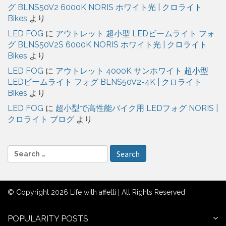
グ BLNS50V2 6000K NORIS ホワイト光 | クロライト
Bikes
より
LED FOG
に
アウトレット 超小型 LEDビームライト フォ
グ BLNS50V2S 6000K NORIS ホワイト光 | クロライト
Bikes
より
LED FOG
に
アウトレット 4000K サンホワイト 超小型
LEDビームライト フォグ BLNS50V2-4K | クロライト
Bikes
より
LED FOG
に
超小型で高性能バイク用 LEDフォグ NORIS |
クロライト ブログ
より
S
e
a
r
© Copyright 2026 Life with affetti | All Rights Reserved
c
h
f
POPULARITY POSTS