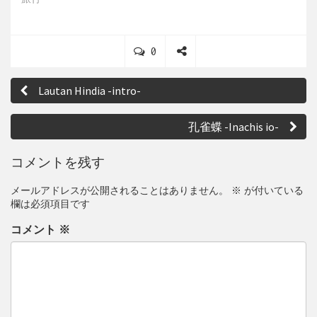
C
0
o
S
投
m
h
Lautan Hindia -intro-
m
a
稿
e
r
ナ
n
e
孔雀蝶 -Inachis io-
t
ビ
s
コメントを残す
ゲ
メールアドレスが公開されることはありません。
※
が付いている
ー
欄は必須項目です
シ
コメント
※
ョ
ン