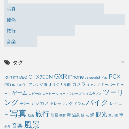
写真
徒然
旅行
音楽
タグ
GXR
PCX
CTX700N
iPhone
35mm
BBQ
Javascript
Mac
カメラ
PS3
アレンジ曲
オリジナル曲
キーボード
α7 II
α7R II
キャンプ
ケ
ツーリ
ゲーム
ーキ
コピー曲
コーヒー
ショートフレーズ
タイムラプス
バイク
ング
デジカメ
レビュ
トレッキング
ドラム
デグー
写真
旅行
観光
車
ー
海
蝶
映画
温泉
猫
動画
機材
花
買い物
風景
音楽
釣り