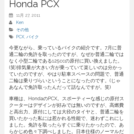
Honda PCX
11月 27, 2011
Ken
その他
PCX
,
バイク
今更ながら、乗っているバイクの紹介です。7月に普
通二輪の免許を取ったのですが、なぜか普通二輪では
なく小型二輪である125ccの原付に買い換えました。
(笑)排気量が大きい方が乗っていて楽しいのは分かっ
ていたのですが、やはり駐車スペースの問題で、普通
二輪は乗りづらいということになったのです。(じゃ
あなんで免許取ったんだって話なんですが。笑)
車種は、HondaのPCX。スポーティーな感じの原付ス
クーターはデザインが好みでは無いのですが、高燃費
と高出力、原付にしては大径のタイヤと、普通二輪を
買いたかった私には惹かれる性能で、迷わずこれにし
ました。免許を取ったらすぐに乗りたかったので、あ
らかじめ色々下調べしました。日本仕様のノーマルだ