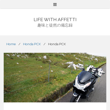
Menu
LIFE WITH AFFETTI
趣味と徒然の備忘録
Home
/
Honda PCX
/
Honda PCX