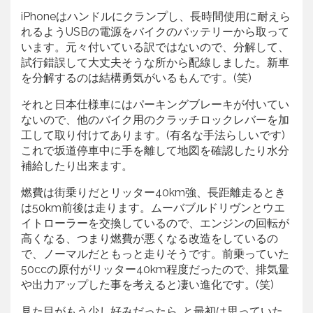
iPhoneはハンドルにクランプし、長時間使用に耐えら
れるようUSBの電源をバイクのバッテリーから取って
います。元々付いている訳ではないので、分解して、
試行錯誤して大丈夫そうな所から配線しました。新車
を分解するのは結構勇気がいるもんです。(笑)
それと日本仕様車にはパーキングブレーキが付いてい
ないので、他のバイク用のクラッチロックレバーを加
工して取り付けてあります。(有名な手法らしいです)
これで坂道停車中に手を離して地図を確認したり水分
補給したり出来ます。
燃費は街乗りだとリッター40km強、長距離走るとき
は50km前後は走ります。ムーバブルドリヴンとウエ
イトローラーを交換しているので、エンジンの回転が
高くなる、つまり燃費が悪くなる改造をしているの
で、ノーマルだともっと走りそうです。前乗っていた
50ccの原付がリッター40km程度だったので、排気量
や出力アップした事を考えると凄い進化です。(笑)
見た目がもう少し好みだったら…と最初は思っていた