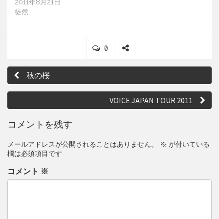
2011年8月21日
徒然
C
0
o
S
投
m
h
秋の桜
m
a
稿
e
r
ナ
n
e
VOICE JAPAN TOUR 2011
t
ビ
s
コメントを残す
ゲ
メールアドレスが公開されることはありません。
※
が付いている
ー
欄は必須項目です
シ
コメント
※
ョ
ン