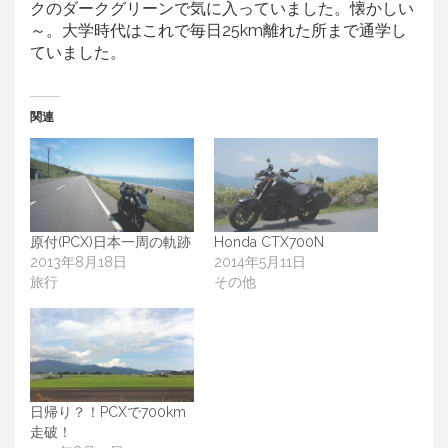
クのダークグリーンで気に入っていました。懐かしい
～。大学時代はこれで毎日25km離れた所まで通学し
ていました。
関連
原付(PCX)日本一周の軌跡
Honda CTX700N
2013年8月18日
2014年5月11日
旅行
その他
日帰り？！PCXで700km
走破！