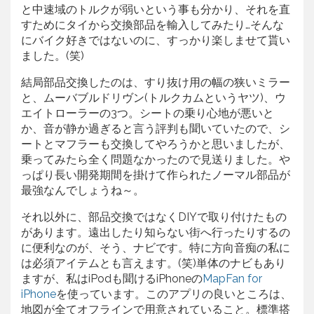
と中速域のトルクが弱いという事も分かり、それを直
すためにタイから交換部品を輸入してみたり…そんな
にバイク好きではないのに、すっかり楽しませて貰い
ました。(笑)
結局部品交換したのは、すり抜け用の幅の狭いミラー
と、ムーバブルドリヴン(トルクカムというヤツ)、ウ
エイトローラーの3つ。シートの乗り心地が悪いと
か、音が静か過ぎると言う評判も聞いていたので、シ
ートとマフラーも交換してやろうかと思いましたが、
乗ってみたら全く問題なかったので見送りました。や
っぱり長い開発期間を掛けて作られたノーマル部品が
最強なんでしょうね～。
それ以外に、部品交換ではなくDIYで取り付けたもの
があります。遠出したり知らない街へ行ったりするの
に便利なのが、そう、ナビです。特に方向音痴の私に
は必須アイテムとも言えます。(笑)単体のナビもあり
ますが、私はiPodも聞けるiPhoneの
MapFan for
iPhone
を使っています。このアプリの良いところは、
地図が全てオフラインで用意されていること。標準搭