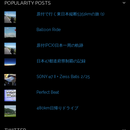
f
POPULARITY POSTS
o
原付で行く東日本縦断5351kmの旅 (1)
r
:
Balloon Ride
原付(PCX)日本一周の軌跡
日本47都道府県制覇の記録
SONY α7 II + Zeiss Batis 2/25
Perfect Beat
480km日帰りドライブ